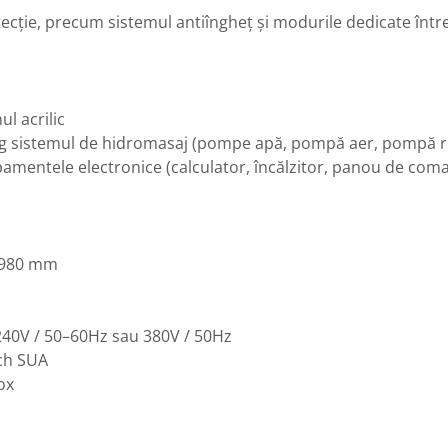
otecție, precum sistemul antiîngheț și modurile dedicate între
ul acrilic
reg sistemul de hidromasaj (pompe apă, pompă aer, pompă r
ipamentele electronice (calculator, încălzitor, panou de com
x 980 mm
–240V / 50–60Hz sau 380V / 50Hz
ech SUA
ox