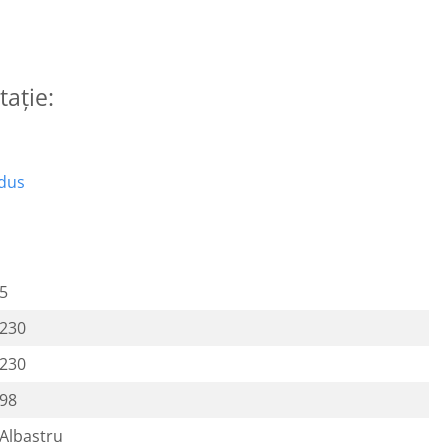
tație:
odus
5
230
230
98
Albastru