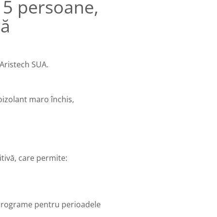
, 5 persoane,
tă
Aristech SUA.
oizolant maro închis,
tivă, care permite:
i programe pentru perioadele