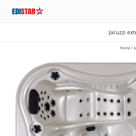
Sauna
Jacuzzi ext
Sauna finlandeză
Sauna infraroșu
Home /
J