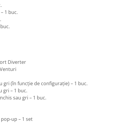
.
– 1 buc.
.
 buc.
fort Diverter
 Venturi
gri (în funcție de configurație) – 1 buc.
 gri – 1 buc.
chis sau gri – 1 buc.
 pop-up – 1 set