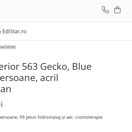
a EdiStar.ro
ibacterian
terior 563 Gecko, Blue
ersoane, acril
ian
i
persoane, 99 jeturi hidromasaj și aer, cromoterapie