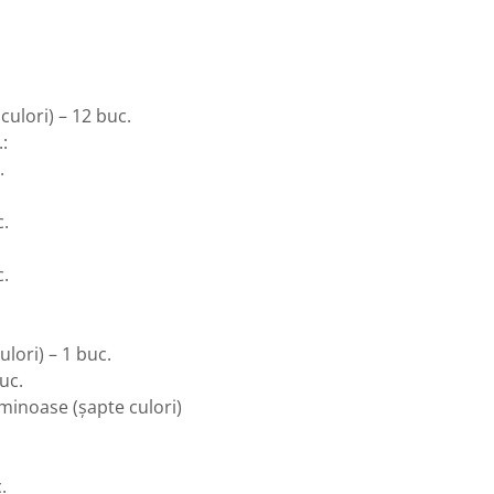
culori) – 12 buc.
.:
.
c.
c.
lori) – 1 buc.
uc.
uminoase (șapte culori)
.