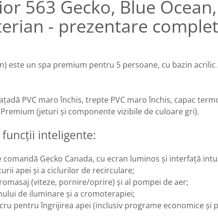
rior 563 Gecko, Blue Ocean
cterian - prezentare comple
) este un spa premium pentru 5 persoane, cu bazin acrilic 
 fațadă PVC maro închis, trepte PVC maro închis, capac term
 Premium (jeturi și componente vizibile de culoare gri).
funcții inteligente:
 comandă Gecko Canada, cu ecran luminos și interfață intui
rii apei și a ciclurilor de recirculare;
omasaj (viteze, pornire/oprire) și al pompei de aer;
emului de iluminare și a cromoterapiei;
ucru pentru îngrijirea apei (inclusiv programe economice ș