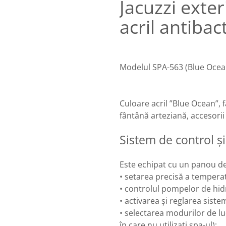
Jacuzzi exte
acril antiba
Modelul SPA-563 (Blue Ocean
Culoare acril ”Blue Ocean”,
fântână arteziană, accesorii
Sistem de control și 
Este echipat cu un panou de
• setarea precisă a temperatu
• controlul pompelor de hidr
• activarea și reglarea sist
• selectarea modurilor de l
în care nu utilizați spa-ul);