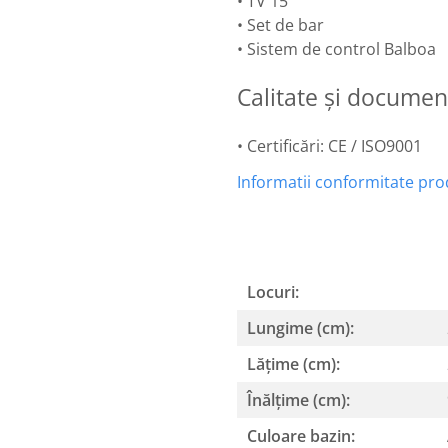
• TV 15"
• Set de bar
• Sistem de control Balboa
Calitate și documen
• Certificări: CE / ISO9001
Informatii conformitate pr
Locuri:
Lungime (cm):
Lățime (cm):
Înălțime (cm):
Culoare bazin: