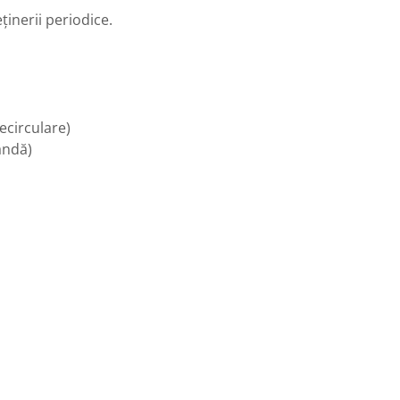
ținerii periodice.
ecirculare)
andă)