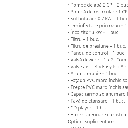
• Pompe de apă 2 CP – 2 buc
• Pompă de recirculare 1 CP 
• Suflantă aer 0.7 kW – 1 buc
• Dezinfectare prin ozon – 1
• Încălzitor 3 kW – 1 buc.
• Filtru – 1 buc.
• Filtru de presiune – 1 buc.
• Panou de control – 1 buc.
• Valvă deviere – 1 x 2" Com
• Valve aer – 4 x Easy-Flo Air
• Aromoterapie – 1 buc.
• Fațadă PVC maro închis sau 
• Trepte PVC maro închis sau
• Capac termoizolant maro în
• Tavă de etanșare – 1 buc.
• CD player – 1 buc.
• Boxe superioare cu sistem
Opțiuni suplimentare: