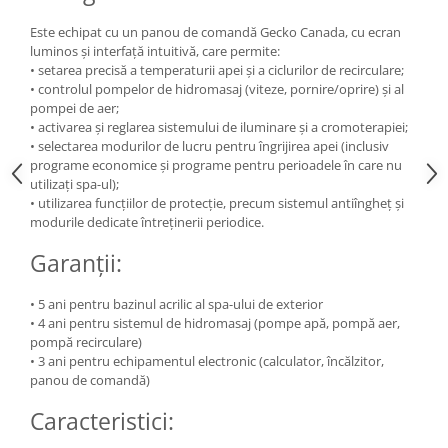
Este echipat cu un panou de comandă Gecko Canada, cu ecran
luminos și interfață intuitivă, care permite:
• setarea precisă a temperaturii apei și a ciclurilor de recirculare;
• controlul pompelor de hidromasaj (viteze, pornire/oprire) și al
pompei de aer;
• activarea și reglarea sistemului de iluminare și a cromoterapiei;
• selectarea modurilor de lucru pentru îngrijirea apei (inclusiv
programe economice și programe pentru perioadele în care nu
utilizați spa-ul);
• utilizarea funcțiilor de protecție, precum sistemul antiîngheț și
modurile dedicate întreținerii periodice.
Garanții:
• 5 ani pentru bazinul acrilic al spa-ului de exterior
• 4 ani pentru sistemul de hidromasaj (pompe apă, pompă aer,
pompă recirculare)
• 3 ani pentru echipamentul electronic (calculator, încălzitor,
panou de comandă)
Caracteristici: