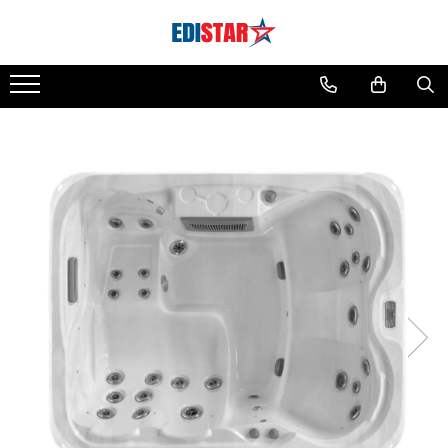
Sauna
Sauna finlandeză
Sauna infraroșu