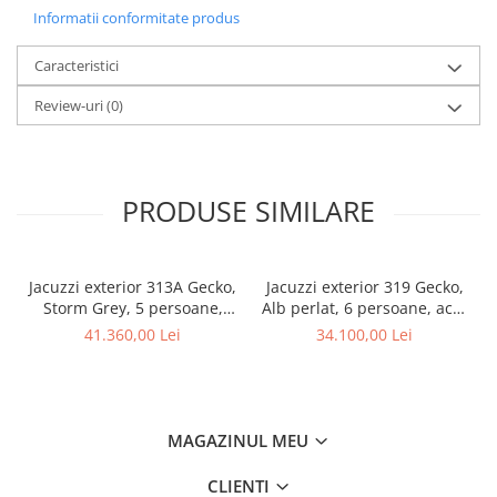
Informatii conformitate produs
Caracteristici
Review-uri
(0)
PRODUSE SIMILARE
Jacuzzi exterior 313A Gecko,
Jacuzzi exterior 319 Gecko,
Storm Grey, 5 persoane,
Alb perlat, 6 persoane, acril
acril antibacterian, mască
antibacterian,mască gri
41.360,00 Lei
34.100,00 Lei
gri
MAGAZINUL MEU
CLIENTI