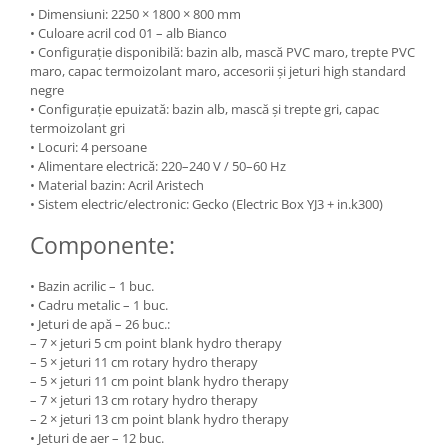
• Dimensiuni: 2250 × 1800 × 800 mm
• Culoare acril cod 01 – alb Bianco
• Configurație disponibilă: bazin alb, mască PVC maro, trepte PVC
maro, capac termoizolant maro, accesorii și jeturi high standard
negre
• Configurație epuizată: bazin alb, mască și trepte gri, capac
termoizolant gri
• Locuri: 4 persoane
• Alimentare electrică: 220–240 V / 50–60 Hz
• Material bazin: Acril Aristech
• Sistem electric/electronic: Gecko (Electric Box YJ3 + in.k300)
Componente:
• Bazin acrilic – 1 buc.
• Cadru metalic – 1 buc.
• Jeturi de apă – 26 buc.:
– 7 × jeturi 5 cm point blank hydro therapy
– 5 × jeturi 11 cm rotary hydro therapy
– 5 × jeturi 11 cm point blank hydro therapy
– 7 × jeturi 13 cm rotary hydro therapy
– 2 × jeturi 13 cm point blank hydro therapy
• Jeturi de aer – 12 buc.