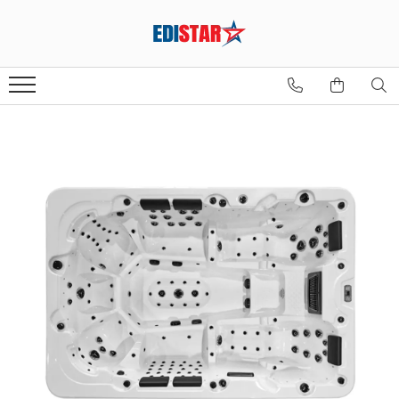
Sauna
Sauna finlandeză
Sauna infraroșu