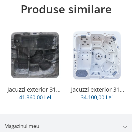
Produse similare
Jacuzzi exterior 313A
Jacuzzi exterior 319
Gecko, Storm Grey,
Gecko, Alb perlat, 6
41.360,00 Lei
34.100,00 Lei
5 persoane, acril
persoane, acril
antibacterian,
antibacterian,mască
mască gri
gri
Magazinul meu