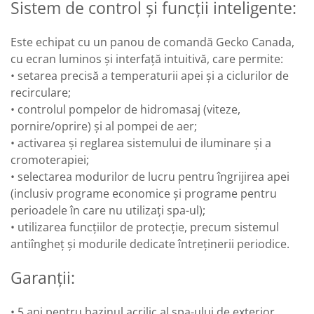
Sistem de control și funcții inteligente:
Este echipat cu un panou de comandă Gecko Canada,
cu ecran luminos și interfață intuitivă, care permite:
• setarea precisă a temperaturii apei și a ciclurilor de
recirculare;
• controlul pompelor de hidromasaj (viteze,
pornire/oprire) și al pompei de aer;
• activarea și reglarea sistemului de iluminare și a
cromoterapiei;
• selectarea modurilor de lucru pentru îngrijirea apei
(inclusiv programe economice și programe pentru
perioadele în care nu utilizați spa-ul);
• utilizarea funcțiilor de protecție, precum sistemul
antiîngheț și modurile dedicate întreținerii periodice.
Garanții:
• 5 ani pentru bazinul acrilic al spa-ului de exterior