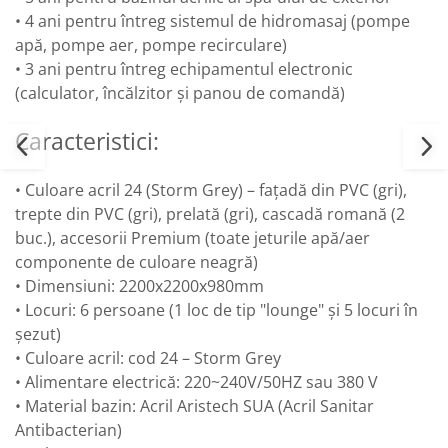
• 4 ani pentru întreg sistemul de hidromasaj (pompe
apă, pompe aer, pompe recirculare)
• 3 ani pentru întreg echipamentul electronic
(calculator, încălzitor și panou de comandă)
Caracteristici:
• Culoare acril 24 (Storm Grey) – fațadă din PVC (gri),
trepte din PVC (gri), prelată (gri), cascadă romană (2
buc.), accesorii Premium (toate jeturile apă/aer
componente de culoare neagră)
• Dimensiuni: 2200x2200x980mm
• Locuri: 6 persoane (1 loc de tip "lounge" și 5 locuri în
șezut)
• Culoare acril: cod 24 – Storm Grey
• Alimentare electrică: 220~240V/50HZ sau 380 V
• Material bazin: Acril Aristech SUA (Acril Sanitar
Antibacterian)