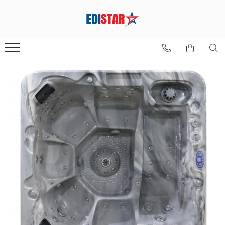
Sauna
Sauna finlandeză
Sauna infraroșu