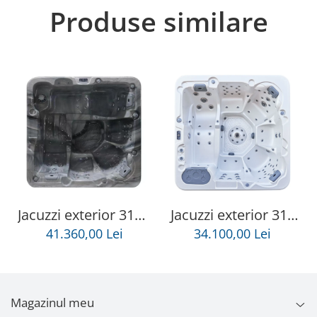
Produse similare
Jacuzzi exterior 313A
Jacuzzi exterior 319
Gecko, Storm Grey,
Gecko, Alb perlat, 6
41.360,00 Lei
34.100,00 Lei
5 persoane, acril
persoane, acril
antibacterian,
antibacterian,mască
mască gri
gri
Magazinul meu