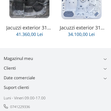
Jacuzzi exterior 313A
Jacuzzi exterior 319
Gecko, Storm Grey,
Gecko, Alb perlat, 6
41.360,00 Lei
34.100,00 Lei
5 persoane, acril
persoane, acril
antibacterian,
antibacterian,mască
mască gri
gri
Magazinul meu
Clienti
Date comerciale
Suport clienti
Luni - Vineri 09.00-17.00
0741229336