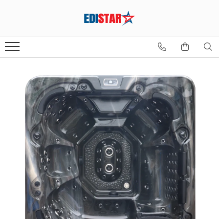
Sauna
Sauna finlandeză
Sauna infraroșu