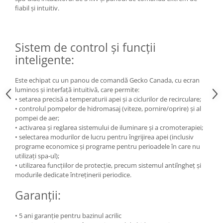
fiabil și intuitiv.
Sistem de control și funcții
inteligente:
Este echipat cu un panou de comandă Gecko Canada, cu ecran
luminos și interfață intuitivă, care permite:
• setarea precisă a temperaturii apei și a ciclurilor de recirculare;
• controlul pompelor de hidromasaj (viteze, pornire/oprire) și al
pompei de aer;
• activarea și reglarea sistemului de iluminare și a cromoterapiei;
• selectarea modurilor de lucru pentru îngrijirea apei (inclusiv
programe economice și programe pentru perioadele în care nu
utilizați spa-ul);
• utilizarea funcțiilor de protecție, precum sistemul antiîngheț și
modurile dedicate întreținerii periodice.
Garanții:
• 5 ani garanție pentru bazinul acrilic