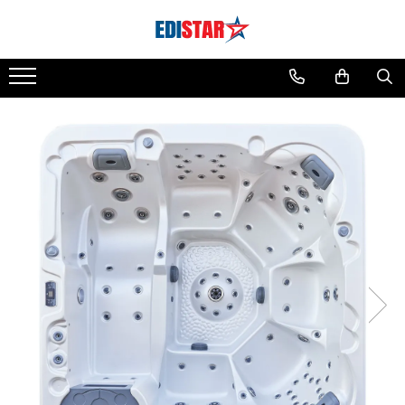
Sauna
Sauna finlandeză
Sauna infraroșu