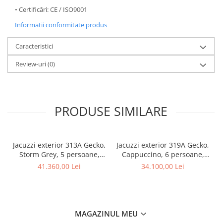
• Certificări: CE / ISO9001
Informatii conformitate produs
Caracteristici
Review-uri
(0)
PRODUSE SIMILARE
Jacuzzi exterior 313A Gecko,
Jacuzzi exterior 319A Gecko,
Storm Grey, 5 persoane,
Cappuccino, 6 persoane,
acril antibacterian, mască
acril antibacterian
41.360,00 Lei
34.100,00 Lei
gri
MAGAZINUL MEU