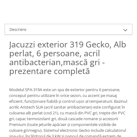
Descriere
Jacuzzi exterior 319 Gecko, Alb
perlat, 6 persoane, acril
antibacterian,mască gri -
prezentare completă
Modelul SPA-319A este un spa de exterior pentru 6 persoane,
conceput pentru utilizare în orice sezon, cu accent pe masaj
eficient, funcționare fiabilă și control ușor al temperaturii. Bazinul
acrilic Aristech SUA (acril sanitar antibacterian) este configurat în
culoarea alb perlat (cod 21), cu mască din PVC gri, trepte din PVC
gri, capac termoizolant gri, două cascade romane și accesorii
Premium (toate jeturile apă/aer și componentele vizibile de
culoare gri/negru). Sistemul electronic Gecko include calculatorul
spa-ului, încălzitorul de 3 kW și panoul de comandă extrem de