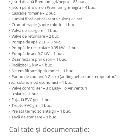
• Jeturi de apă Premium gri/negru – 83 buc.
• Jeturi pentru umeri Premium gri/negru – 4 buc.
• Cascade romane – 2 buc.
• Lumini fibră optică (șapte culori) – 1 set
• Cromoterapie (șapte culori) – 1 buc.
• Valvă de scurgere – 1 buc.
• Valve de returnare – 2 buc.
• Pompe de apă 2 CP – 3 buc.
• Pompă de recirculare 0.35 kW – 1 buc.
• Pompă de aer 0.7 kW – 1 buc.
• Dezinfectare prin ozon – 1 buc.
• Încălzitor 3 kW – 1 buc.
• Sistem filtrare tip skimmer – 1 buc.
• Panou de comandă Gecko (antiîngheț, setare temperatură,
recirculare, mod economic) – 1 buc.
• Valve control aer – 3 x Easy-Flo Air Venturi
• Izolație – 1 buc.
• Fațadă PVC gri – 1 buc.
• Trepte PVC gri – 1 buc.
• Prelată termoizolantă gri – 1 buc.
• Tavă de etanșare – 1 buc.
Calitate și documentație: