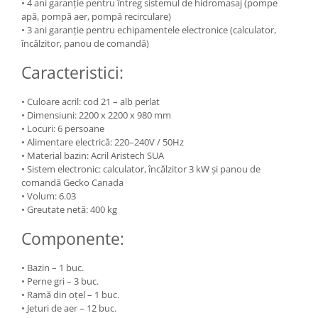
• 4 ani garanție pentru întreg sistemul de hidromasaj (pompe
apă, pompă aer, pompă recirculare)
• 3 ani garanție pentru echipamentele electronice (calculator,
încălzitor, panou de comandă)
Caracteristici:
• Culoare acril: cod 21 – alb perlat
• Dimensiuni: 2200 x 2200 x 980 mm
• Locuri: 6 persoane
• Alimentare electrică: 220–240V / 50Hz
• Material bazin: Acril Aristech SUA
• Sistem electronic: calculator, încălzitor 3 kW și panou de
comandă Gecko Canada
• Volum: 6.03
• Greutate netă: 400 kg
Componente:
• Bazin – 1 buc.
• Perne gri – 3 buc.
• Ramă din oțel – 1 buc.
• Jeturi de aer – 12 buc.